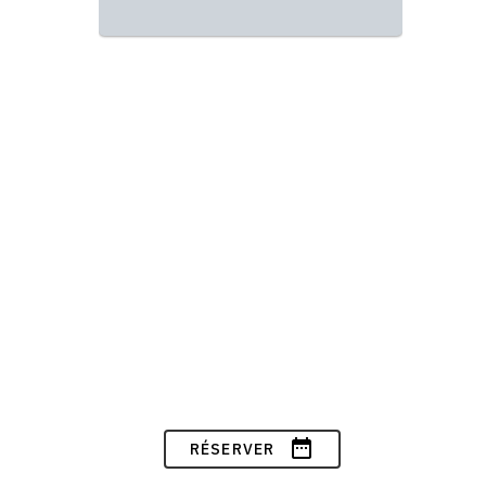
date_range
RÉSERVER