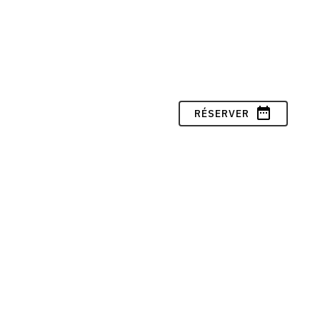
date_range
RÉSERVER