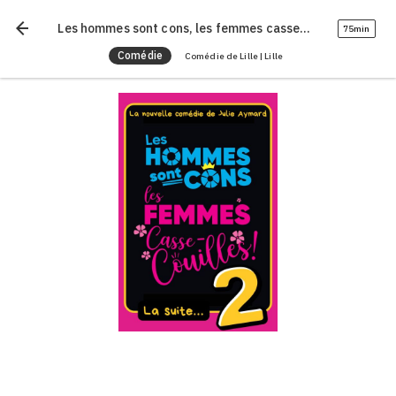
arrow_back
Les hommes sont cons, les femmes casse-couilles, la suite !
75min
Comédie
Comédie de Lille | Lille